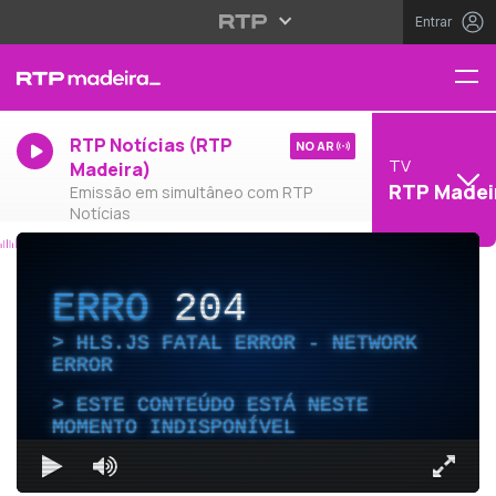
Entrar
RTP Notícias (RTP
NO AR
TV
Madeira)
RTP Madei
Emissão em simultâneo com RTP
Notícias
ERRO
204
HLS.JS FATAL ERROR - NETWORK
ERROR
ESTE CONTEÚDO ESTÁ NESTE
MOMENTO INDISPONÍVEL