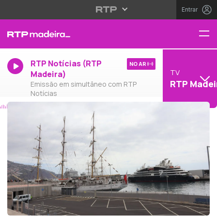
Entrar
RTP Notícias (RTP
NO AR
TV
Madeira)
RTP Madei
Emissão em simultâneo com RTP
Notícias