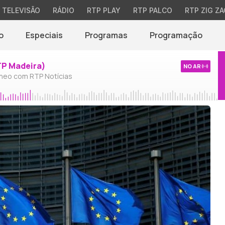
TELEVISÃO
RÁDIO
RTP PLAY
RTP PALCO
RTP ZIG ZA
o
Especiais
Programas
Programação
TP Madeira)
NO AR
neo com RTP Notícias