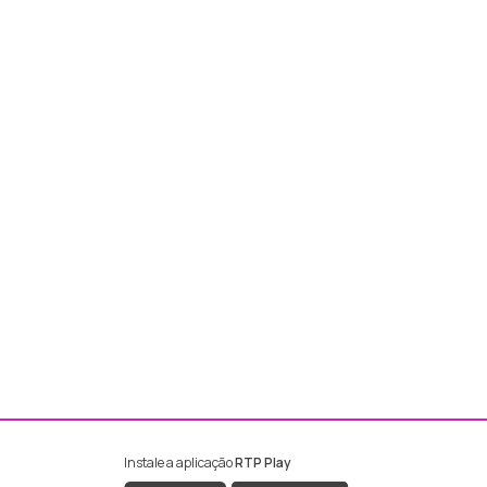
Instale a aplicação
RTP Play
ebook da RTP Madeira
nstagram da RTP Madeira