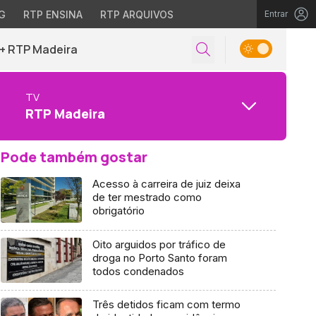
G
RTP ENSINA
RTP ARQUIVOS
Entrar
+ RTP Madeira
TV
RTP Madeira
Pode também gostar
Acesso à carreira de juiz deixa
de ter mestrado como
obrigatório
Oito arguidos por tráfico de
droga no Porto Santo foram
todos condenados
Três detidos ficam com termo