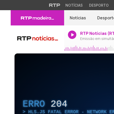
NOTÍCIAS
DESPORTO
Notícias
Desport
RTP Notícias (R
Emissão em simultâ
ERRO
204
HLS.JS FATAL ERROR - NETWORK E