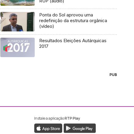
RUP (áudio)
Ponta do Sol aprovou uma
redefinição da estrutura orgânica
(vídeo)
Resultados Eleições Autárquicas
2017
PUB
Instale a aplicação
RTP Play
ebook da RTP Madeira
nstagram da RTP Madeira