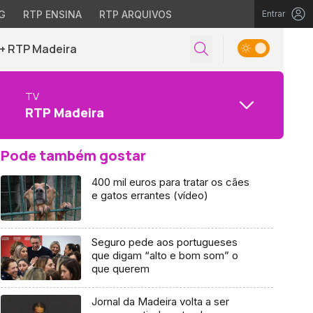
G
RTP ENSINA
RTP ARQUIVOS
Entrar
+ RTP Madeira
TV
RTP Madeira
Pode também gostar
400 mil euros para tratar os cães
e gatos errantes (vídeo)
Seguro pede aos portugueses
que digam “alto e bom som” o
que querem
Jornal da Madeira volta a ser