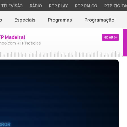
TELEVISÃO
RÁDIO
RTP PLAY
RTP PALCO
RTP ZIG ZA
o
Especiais
Programas
Programação
TP Madeira)
NO AR
neo com RTP Notícias
RROR