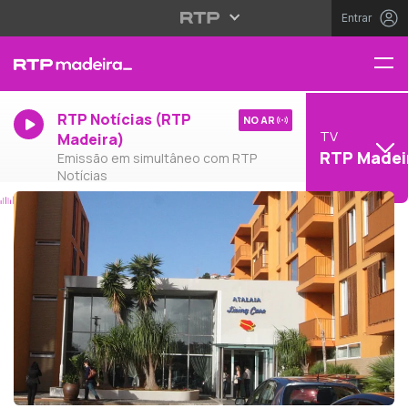
Entrar
RTP Notícias (RTP
NO AR
TV
Madeira)
RTP Madei
Emissão em simultâneo com RTP
Notícias