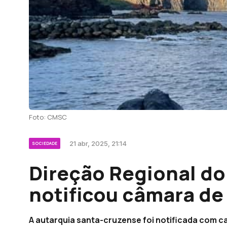
Foto: CMSC
21 abr, 2025, 21:14
SOCIEDADE
Direção Regional do
notificou câmara de
A autarquia santa-cruzense foi notificada com c