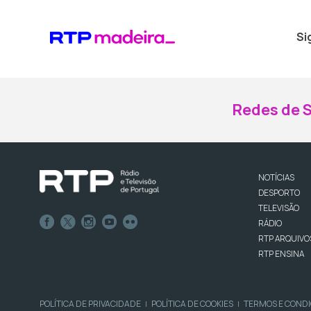
Si
Redes de S
NOTÍCIAS
DESPORTO
TELEVISÃO
RÁDIO
RTP ARQUIVO
RTP ENSINA
POLÍTICA DE PRIVACIDADE
POLÍTICA DE COOKIES
TERMOS E COND
|
|