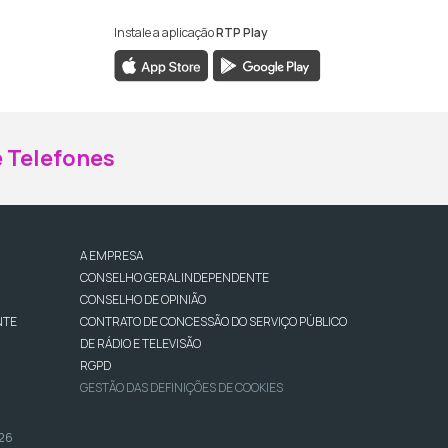
Instale a aplicação
RTP Play
ebook da RTP Madeira
nstagram da RTP Madeira
 Telefones
A EMPRESA
CONSELHO GERAL INDEPENDENTE
CONSELHO DE OPINIÃO
NTE
CONTRATO DE CONCESSÃO DO SERVIÇO PÚBLICO
DE RÁDIO E TELEVISÃO
RGPD
GESTÃO DAS DEFINIÇÕES DE COOKIES
026