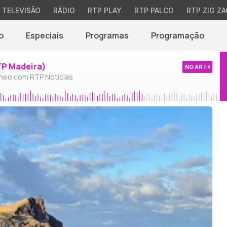
TELEVISÃO
RÁDIO
RTP PLAY
RTP PALCO
RTP ZIG ZA
o
Especiais
Programas
Programação
TP Madeira)
NO AR
neo com RTP Notícias