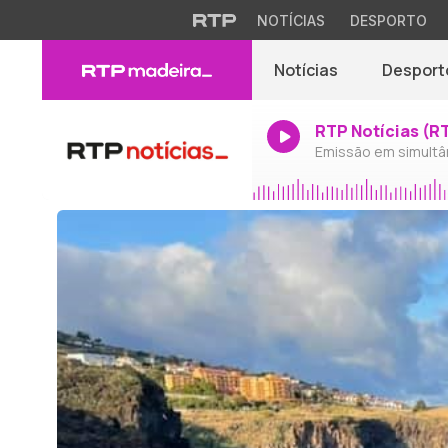
NOTÍCIAS
DESPORTO
Notícias
Desport
RTP Notícias (R
Emissão em simultâ