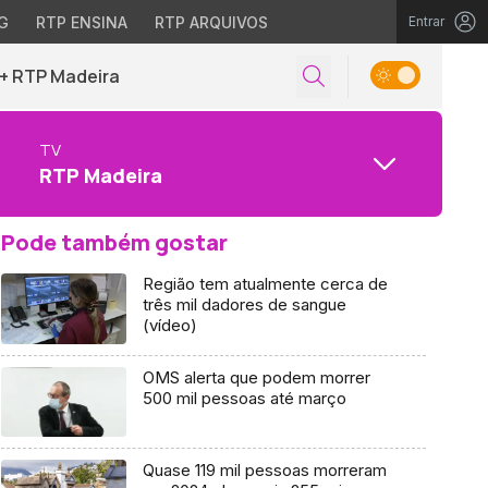
G
RTP ENSINA
RTP ARQUIVOS
Entrar
+ RTP Madeira
TV
RTP Madeira
Pode também gostar
Região tem atualmente cerca de
três mil dadores de sangue
(vídeo)
OMS alerta que podem morrer
500 mil pessoas até março
Quase 119 mil pessoas morreram