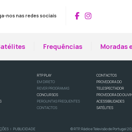
Aceder ao Fac
Aceder ao I
ga-nos nas redes sociais
atélites
Frequências
Moradas e
RTP PLAY
CONTACTOS
EM DIRETO
PROVEDORA DO
REVER PROGRAMAS
TELESPECTADOR
CONCURSOS
PROVEDORA DO OUVI
S
PERGUNTAS FREQUENTES
ACESSIBILIDADES
CONTACTOS
SATÉLITES
IÇÕES
PUBLICIDADE
© RTP, Rádio e Televisão de Portugal 2
|