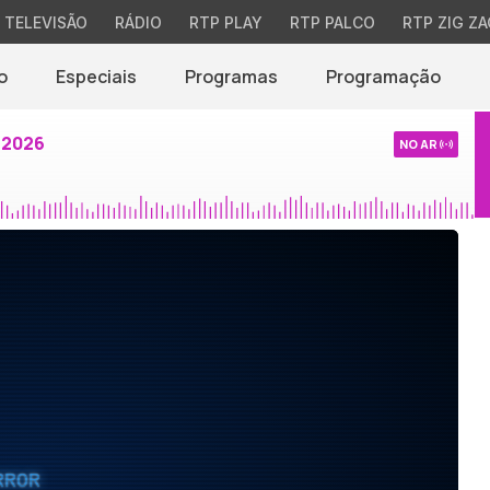
TELEVISÃO
RÁDIO
RTP PLAY
RTP PALCO
RTP ZIG ZA
o
Especiais
Programas
Programação
 2026
NO AR
RROR