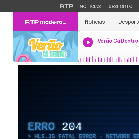
NOTÍCIAS
DESPORTO
Notícias
Desport
Verão Cá Dentro
ERRO
204
HLS.JS FATAL ERROR - NETWORK E