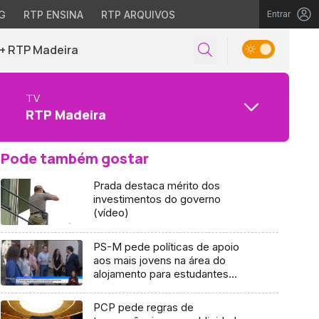
G
RTP ENSINA
RTP ARQUIVOS
Entrar
+ RTP Madeira
TV
RTP Madeira
Pode também gostar
Prada destaca mérito dos
investimentos do governo
(vídeo)
PS-M pede políticas de apoio
aos mais jovens na área do
alojamento para estudantes
(vídeo)
PCP pede regras de