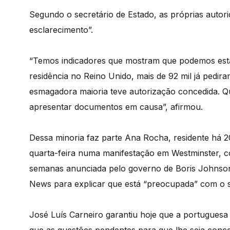
Segundo o secretário de Estado, as próprias autori
esclarecimento”.
“Temos indicadores que mostram que podemos esta
residência no Reino Unido, mais de 92 mil já pedira
esmagadora maioria teve autorização concedida. Qua
apresentar documentos em causa”, afirmou.
Dessa minoria faz parte Ana Rocha, residente há 
quarta-feira numa manifestação em Westminster, c
semanas anunciada pelo governo de Boris Johnson
News para explicar que está “preocupada” com o se
José Luís Carneiro garantiu hoje que a portuguesa 
que as questões pendentes para que lhe seja conced