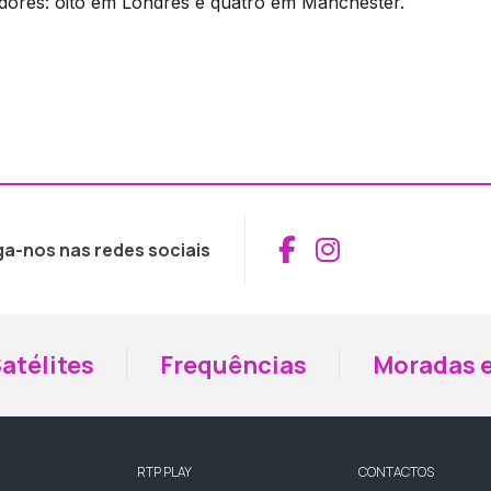
dores: oito em Londres e quatro em Manchester.
Aceder ao Fac
Aceder ao I
ga-nos nas redes sociais
atélites
Frequências
Moradas e
RTP PLAY
CONTACTOS