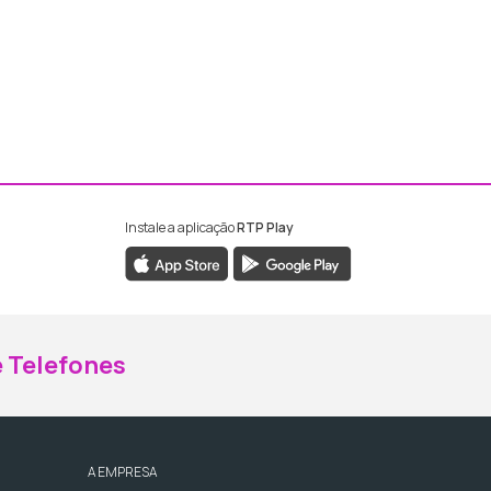
Instale a aplicação
RTP Play
ebook da RTP Madeira
nstagram da RTP Madeira
 Telefones
A EMPRESA