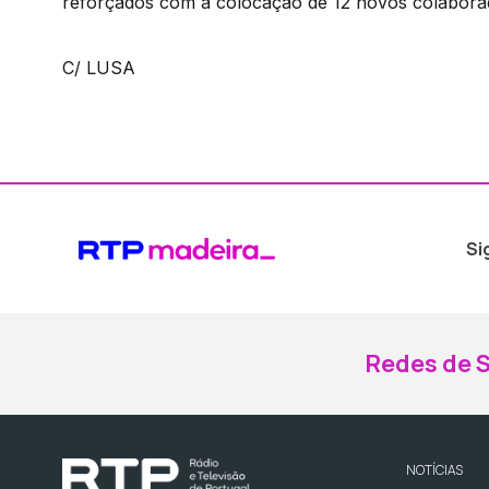
reforçados com a colocação de 12 novos colabora
C/ LUSA
Si
Redes de S
NOTÍCIAS