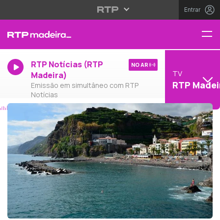
Entrar
RTP Notícias (RTP
NO AR
TV
Madeira)
RTP Madei
Emissão em simultâneo com RTP
Notícias