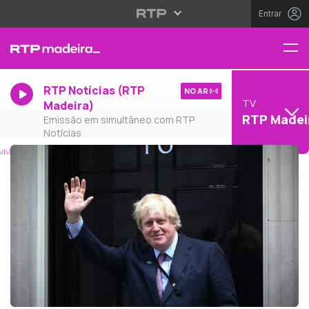
Entrar
RTP Notícias (RTP
NO AR
TV
Madeira)
RTP Madei
Emissão em simultâneo com RTP
Notícias