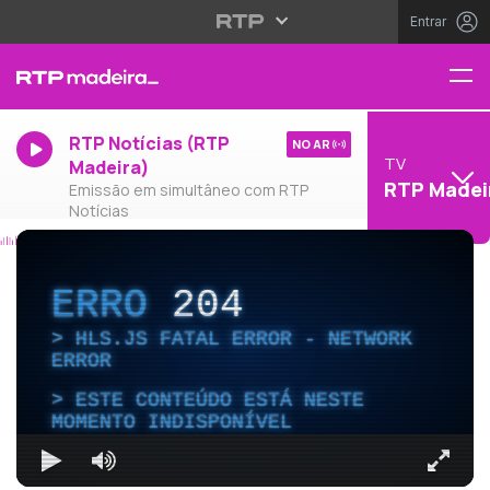
Entrar
RTP Notícias (RTP
NO AR
TV
Madeira)
RTP Madei
Emissão em simultâneo com RTP
Notícias
ERRO
204
HLS.JS FATAL ERROR - NETWORK
ERROR
ESTE CONTEÚDO ESTÁ NESTE
MOMENTO INDISPONÍVEL