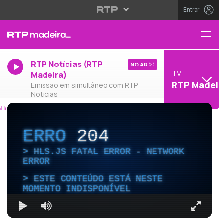
Entrar
RTP Notícias (RTP
NO AR
TV
Madeira)
RTP Madei
Emissão em simultâneo com RTP
Notícias
ERRO
204
HLS.JS FATAL ERROR - NETWORK
ERROR
ESTE CONTEÚDO ESTÁ NESTE
MOMENTO INDISPONÍVEL