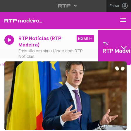
Entrar
RTP Notícias (RTP
NO AR
TV
Madeira)
RTP Madei
Emissão em simultâneo com RTP
Notícias