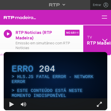
Entrar
RTP Notícias (RTP
NO AR
TV
Madeira)
RTP Madei
Emissão em simultâneo com RTP
Notícias
ERRO
204
HLS.JS FATAL ERROR - NETWORK
ERROR
ESTE CONTEÚDO ESTÁ NESTE
MOMENTO INDISPONÍVEL