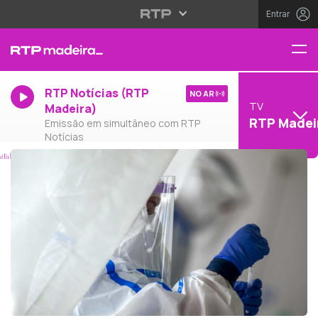
Entrar
RTP Notícias (RTP
NO AR
TV
Madeira)
RTP Madei
Emissão em simultâneo com RTP
Notícias