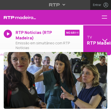
Entrar
RTP Notícias (RTP
NO AR
TV
Madeira)
RTP Madei
Emissão em simultâneo com RTP
Notícias