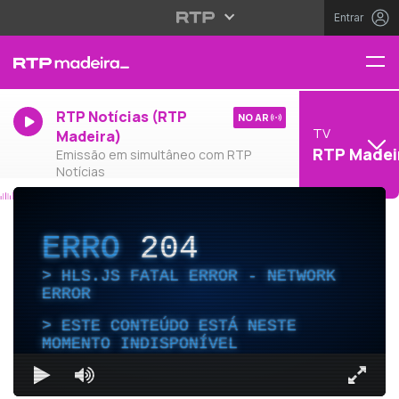
Entrar
RTP Notícias (RTP
NO AR
TV
Madeira)
RTP Madei
Emissão em simultâneo com RTP
Notícias
ERRO
204
HLS.JS FATAL ERROR - NETWORK
ERROR
ESTE CONTEÚDO ESTÁ NESTE
MOMENTO INDISPONÍVEL