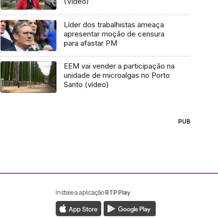
(Vídeo)
Líder dos trabalhistas ameaça
apresentar moção de censura
para afastar PM
EEM vai vender a participação na
unidade de microalgas no Porto
Santo (vídeo)
PUB
Instale a aplicação
RTP Play
ebook da RTP Madeira
nstagram da RTP Madeira