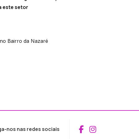
a este setor
 no Bairro da Nazaré
Aceder ao Fac
Aceder ao I
ga-nos nas redes sociais