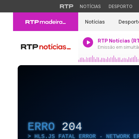
NOTÍCIAS
DESPORTO
Notícias
Desport
RTP Notícias (R
Emissão em simultâ
ERRO
204
HLS.JS FATAL ERROR - NETWORK E