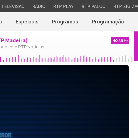
TELEVISÃO
RÁDIO
RTP PLAY
RTP PALCO
RTP ZIG ZA
o
Especiais
Programas
Programação
TP Madeira)
NO AR
neo com RTP Notícias
RROR