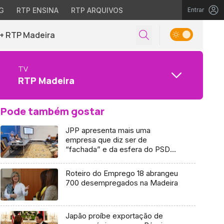
G
RTP ENSINA
RTP ARQUIVOS
Entrar
+ RTP Madeira
TV
RTP Madeira
Pode também gostar
JPP apresenta mais uma
empresa que diz ser de
“fachada” e da esfera do PSD
(áudio)
Roteiro do Emprego 18 abrangeu
700 desempregados na Madeira
Japão proíbe exportação de