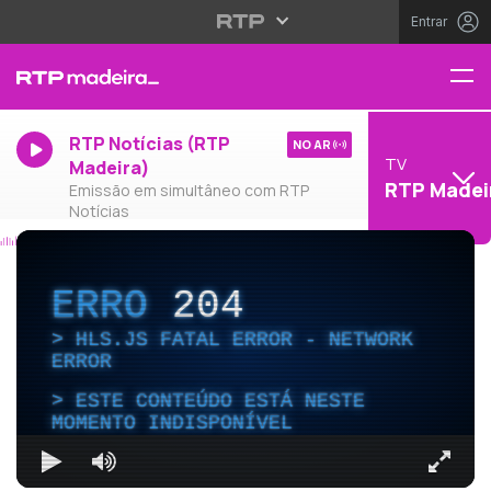
Entrar
RTP Notícias (RTP
NO AR
TV
Madeira)
RTP Madei
Emissão em simultâneo com RTP
Notícias
ERRO
204
HLS.JS FATAL ERROR - NETWORK
ERROR
ESTE CONTEÚDO ESTÁ NESTE
MOMENTO INDISPONÍVEL