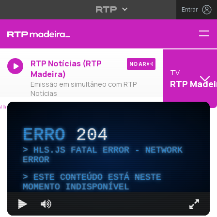
Entrar
RTP Notícias (RTP
NO AR
TV
Madeira)
RTP Madei
Emissão em simultâneo com RTP
Notícias
ERRO
204
HLS.JS FATAL ERROR - NETWORK
ERROR
ESTE CONTEÚDO ESTÁ NESTE
MOMENTO INDISPONÍVEL