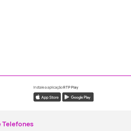
Instale a aplicação
RTP Play
ebook da RTP Madeira
nstagram da RTP Madeira
 Telefones