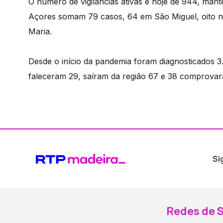
O número de vigilâncias ativas é hoje de 944, man
Açores somam 79 casos, 64 em São Miguel, oito no
Maria.
Desde o início da pandemia foram diagnosticados 
faleceram 29, saíram da região 67 e 38 comprovara
Si
Redes de S