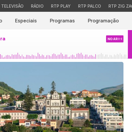
TELEVISÃO
RÁDIO
RTP PLAY
RTP PALCO
RTP ZIG ZA
o
Especiais
Programas
Programação
ira
NO AR