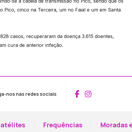
tendo-se a cadeia de transmissão no Pico, sendo que os
 Pico, cinco na Terceira, um no Faial e um em Santa
3.828 casos, recuperaram da doença 3.615 doentes,
m cura de anterior infeção.
Aceder ao Fac
Aceder ao I
ga-nos nas redes sociais
atélites
Frequências
Moradas e