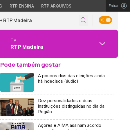
G
RTP ENSINA
RTP ARQUIVOS
Entrar
+ RTP Madeira
TV
RTP Madeira
Pode também gostar
A poucos dias das eleições ainda
há indecisos (áudio)
Dez personalidades e duas
instituições distinguidas no dia da
Região
Açores e AIMA assinam acordo