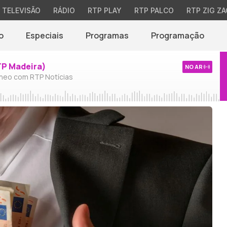
TELEVISÃO
RÁDIO
RTP PLAY
RTP PALCO
RTP ZIG ZA
o
Especiais
Programas
Programação
TP Madeira)
NO AR
neo com RTP Notícias