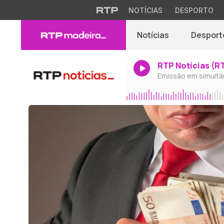
NOTÍCIAS
DESPORTO
Notícias
Desport
RTP Notícias (R
Emissão em simultâ