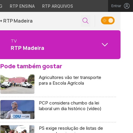
G
RTP ENSINA
RTP ARQUIVOS
Entrar
+ RTP Madeira
TV
RTP Madeira
Pode também gostar
Agricultores vão ter transporte
para a Escola Agrícola
PCP considera chumbo da lei
laboral um dia histórico (vídeo)
PS exige resolução de listas de