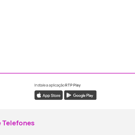
Instale a aplicação
RTP Play
ebook da RTP Madeira
nstagram da RTP Madeira
 Telefones