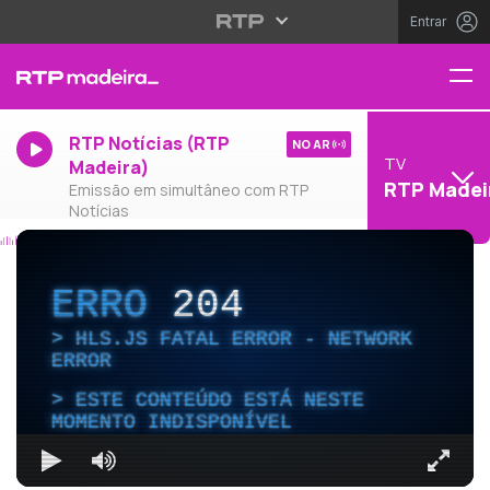
Entrar
RTP Notícias (RTP
NO AR
TV
Madeira)
RTP Madei
Emissão em simultâneo com RTP
Notícias
ERRO
204
HLS.JS FATAL ERROR - NETWORK
ERROR
ESTE CONTEÚDO ESTÁ NESTE
MOMENTO INDISPONÍVEL