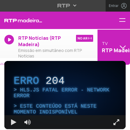
Entrar
RTP Notícias (RTP
NO AR
TV
Madeira)
RTP Madei
Emissão em simultâneo com RTP
Notícias
ERRO
204
HLS.JS FATAL ERROR - NETWORK
ERROR
ESTE CONTEÚDO ESTÁ NESTE
MOMENTO INDISPONÍVEL