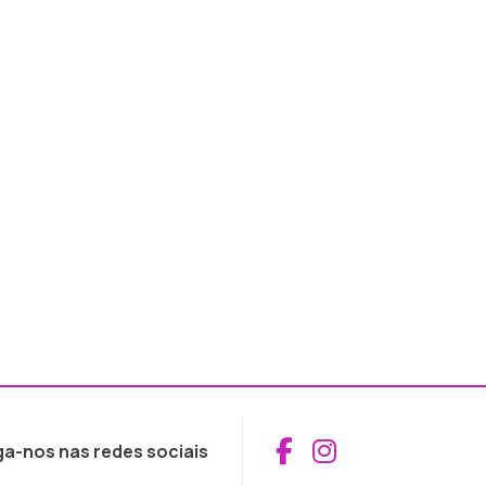
Aceder ao Fac
Aceder ao I
ga-nos nas redes sociais