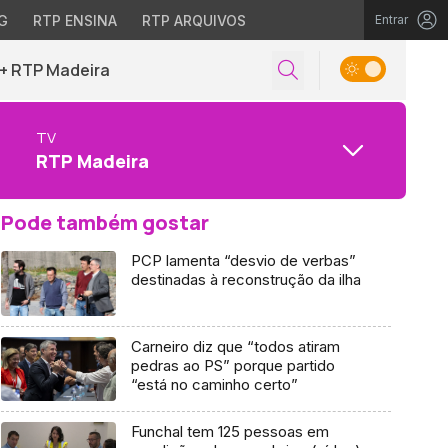
G
RTP ENSINA
RTP ARQUIVOS
Entrar
+ RTP Madeira
TV
RTP Madeira
Pode também gostar
PCP lamenta “desvio de verbas”
destinadas à reconstrução da ilha
Carneiro diz que “todos atiram
pedras ao PS” porque partido
“está no caminho certo”
Funchal tem 125 pessoas em