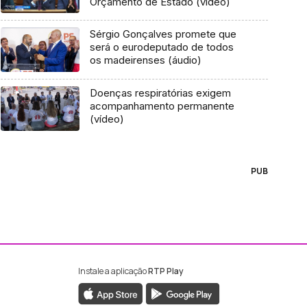
Orçamento de Estado (vídeo)
Sérgio Gonçalves promete que
será o eurodeputado de todos
os madeirenses (áudio)
Doenças respiratórias exigem
acompanhamento permanente
(vídeo)
PUB
Instale a aplicação
RTP Play
ebook da RTP Madeira
nstagram da RTP Madeira