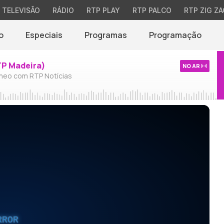
TELEVISÃO
RÁDIO
RTP PLAY
RTP PALCO
RTP ZIG ZA
o
Especiais
Programas
Programação
TP Madeira)
NO AR
neo com RTP Notícias
RROR