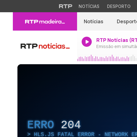
NOTÍCIAS
DESPORTO
Notícias
Desport
RTP Notícias (R
Emissão em simultâ
ERRO
204
HLS.JS FATAL ERROR - NETWORK E