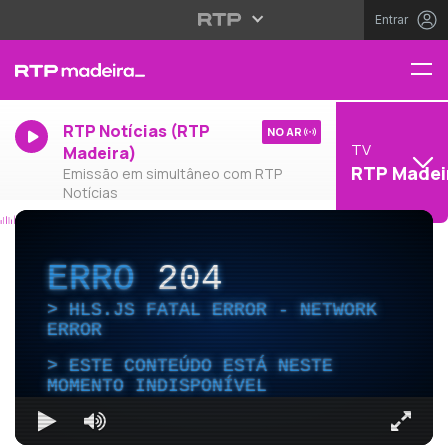
Entrar
RTP Notícias (RTP
NO AR
TV
Madeira)
RTP Madei
Emissão em simultâneo com RTP
Notícias
ERRO
204
HLS.JS FATAL ERROR - NETWORK
ERROR
ESTE CONTEÚDO ESTÁ NESTE
MOMENTO INDISPONÍVEL