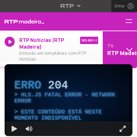
Entrar
RTP Notícias (RTP
NO AR
TV
Madeira)
RTP Madei
Emissão em simultâneo com RTP
Notícias
ERRO
204
HLS.JS FATAL ERROR - NETWORK
ERROR
ESTE CONTEÚDO ESTÁ NESTE
MOMENTO INDISPONÍVEL