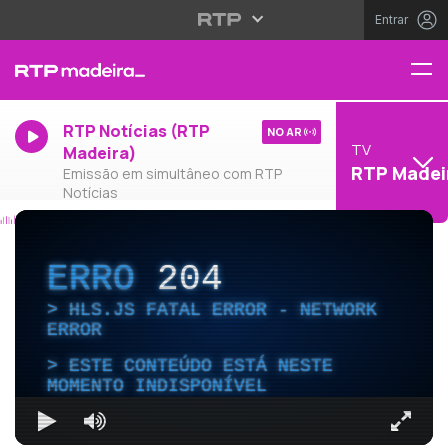
Entrar
RTP Notícias (RTP
NO AR
TV
Madeira)
RTP Madei
Emissão em simultâneo com RTP
Notícias
ERRO
204
HLS.JS FATAL ERROR - NETWORK
ERROR
ESTE CONTEÚDO ESTÁ NESTE
MOMENTO INDISPONÍVEL