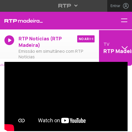
Entrar
RTP Notícias (RTP
NO AR
TV
Madeira)
RTP Madei
Emissão em simultâneo com RTP
Notícias