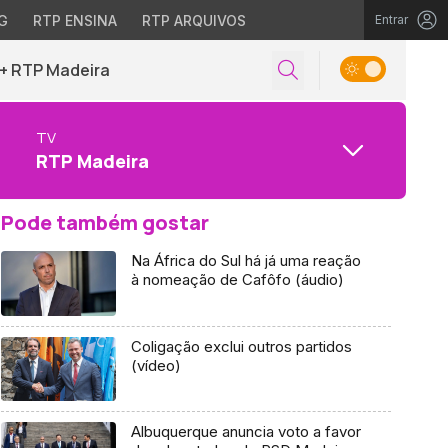
G
RTP ENSINA
RTP ARQUIVOS
Entrar
+ RTP Madeira
TV
RTP Madeira
Pode também gostar
Na África do Sul há já uma reação
à nomeação de Cafôfo (áudio)
Coligação exclui outros partidos
(vídeo)
Albuquerque anuncia voto a favor