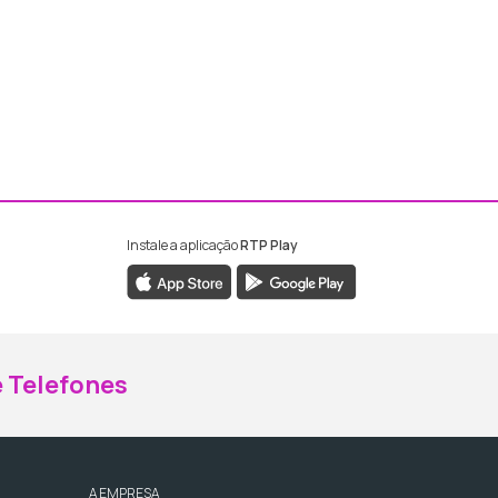
Instale a aplicação
RTP Play
ebook da RTP Madeira
nstagram da RTP Madeira
 Telefones
A EMPRESA