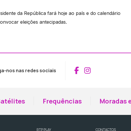
idente da República fará hoje ao país e do calendário
convocar eleições antecipadas.
Aceder ao Fac
Aceder ao I
ga-nos nas redes sociais
atélites
Frequências
Moradas e
RTP PLAY
CONTACTOS