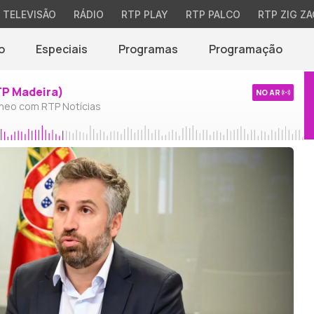
TELEVISÃO
RÁDIO
RTP PLAY
RTP PALCO
RTP ZIG ZA
o
Especiais
Programas
Programação
TP Madeira)
NO AR
neo com RTP Notícias