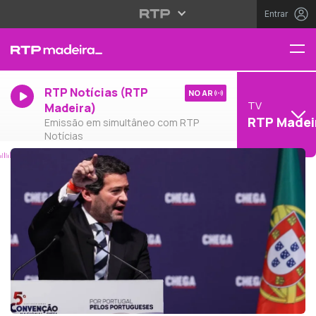
Entrar
RTP Notícias (RTP
NO AR
TV
Madeira)
RTP Madei
Emissão em simultâneo com RTP
Notícias