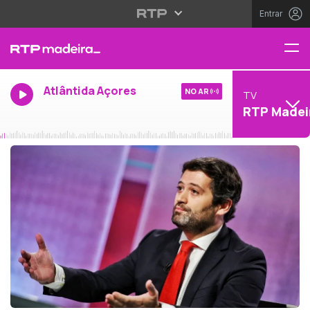
Entrar
Atlântida Açores
NO AR
TV
RTP Madei