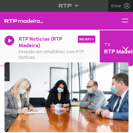
Entrar
RTP Notícias (RTP
NO AR
TV
Madeira)
RTP Madei
Emissão em simultâneo com RTP
Notícias