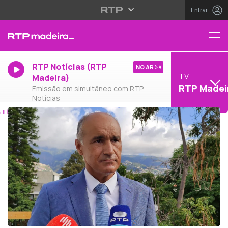
Entrar
RTP Notícias (RTP
NO AR
TV
Madeira)
RTP Madei
Emissão em simultâneo com RTP
Notícias