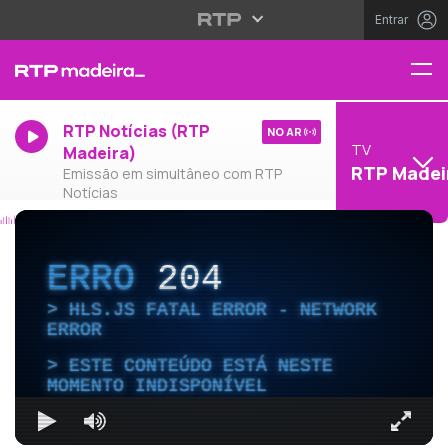
Entrar
RTP Notícias (RTP
NO AR
TV
Madeira)
RTP Madei
Emissão em simultâneo com RTP
Notícias
ERRO
204
HLS.JS FATAL ERROR - NETWORK
ERROR
ESTE CONTEÚDO ESTÁ NESTE
MOMENTO INDISPONÍVEL