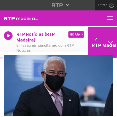
Entrar
RTP Notícias (RTP
NO AR
TV
Madeira)
RTP Madei
Emissão em simultâneo com RTP
Notícias