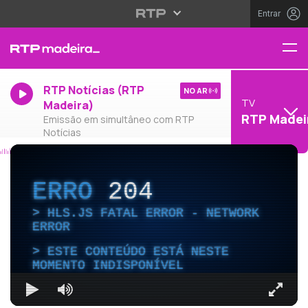
Entrar
RTP Notícias (RTP
NO AR
TV
Madeira)
RTP Madei
Emissão em simultâneo com RTP
Notícias
ERRO
204
HLS.JS FATAL ERROR - NETWORK
ERROR
ESTE CONTEÚDO ESTÁ NESTE
MOMENTO INDISPONÍVEL