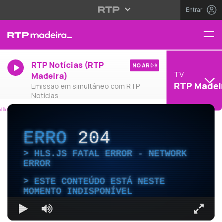
Entrar
RTP Notícias (RTP
NO AR
TV
Madeira)
RTP Madei
Emissão em simultâneo com RTP
Notícias
ERRO
204
HLS.JS FATAL ERROR - NETWORK
ERROR
ESTE CONTEÚDO ESTÁ NESTE
MOMENTO INDISPONÍVEL