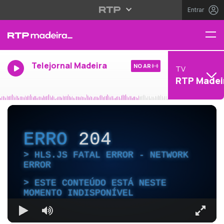
Entrar
Telejornal Madeira
NO AR
TV
RTP Madei
ERRO
204
HLS.JS FATAL ERROR - NETWORK
ERROR
ESTE CONTEÚDO ESTÁ NESTE
MOMENTO INDISPONÍVEL