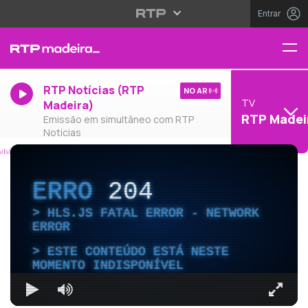
Entrar
RTP Notícias (RTP
NO AR
TV
Madeira)
RTP Madei
Emissão em simultâneo com RTP
Notícias
ERRO
204
HLS.JS FATAL ERROR - NETWORK
ERROR
ESTE CONTEÚDO ESTÁ NESTE
MOMENTO INDISPONÍVEL