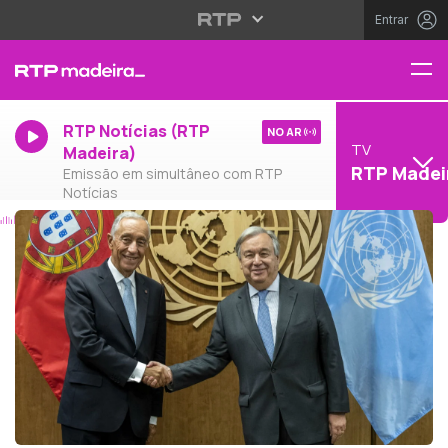
Entrar
RTP Notícias (RTP
NO AR
TV
Madeira)
RTP Madei
Emissão em simultâneo com RTP
Notícias