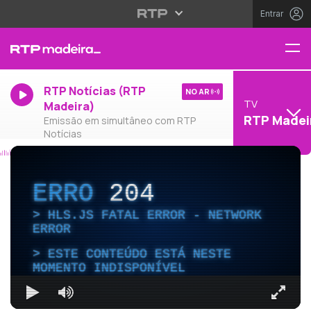
Entrar
RTP Notícias (RTP
NO AR
TV
Madeira)
RTP Madei
Emissão em simultâneo com RTP
Notícias
ERRO
204
HLS.JS FATAL ERROR - NETWORK
ERROR
ESTE CONTEÚDO ESTÁ NESTE
MOMENTO INDISPONÍVEL