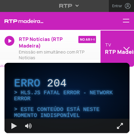
Entrar
RTP Notícias (RTP
NO AR
TV
Madeira)
RTP Madei
Emissão em simultâneo com RTP
Notícias
ERRO
204
HLS.JS FATAL ERROR - NETWORK
ERROR
ESTE CONTEÚDO ESTÁ NESTE
MOMENTO INDISPONÍVEL