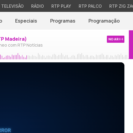
TELEVISÃO
RÁDIO
RTP PLAY
RTP PALCO
RTP ZIG ZA
o
Especiais
Programas
Programação
TP Madeira)
NO AR
neo com RTP Notícias
RROR