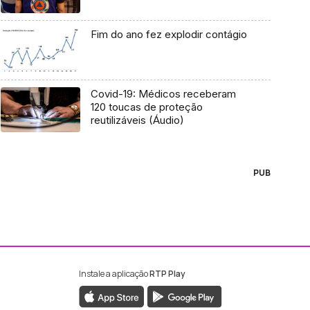
Fim do ano fez explodir contágio
Covid-19: Médicos receberam
120 toucas de proteção
reutilizáveis (Áudio)
PUB
Instale a aplicação
RTP Play
ebook da RTP Madeira
nstagram da RTP Madeira