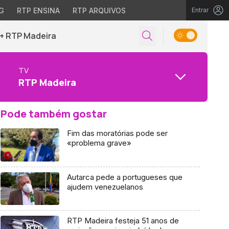
G
RTP ENSINA
RTP ARQUIVOS
Entrar
+ RTP Madeira
TV
RTP Madeira
Pode também gostar
Fim das moratórias pode ser
«problema grave»
Autarca pede a portugueses que
ajudem venezuelanos
RTP Madeira festeja 51 anos de