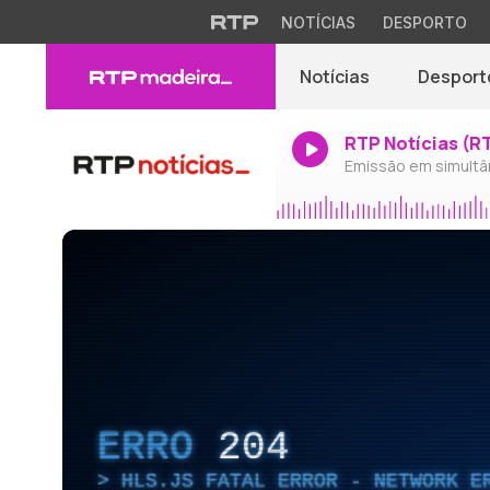
NOTÍCIAS
DESPORTO
Notícias
Desport
RTP Notícias (R
Emissão em simultâ
ERRO
204
HLS.JS FATAL ERROR - NETWORK E