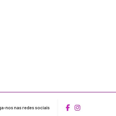
Aceder ao Fac
Aceder ao I
ga-nos nas redes sociais