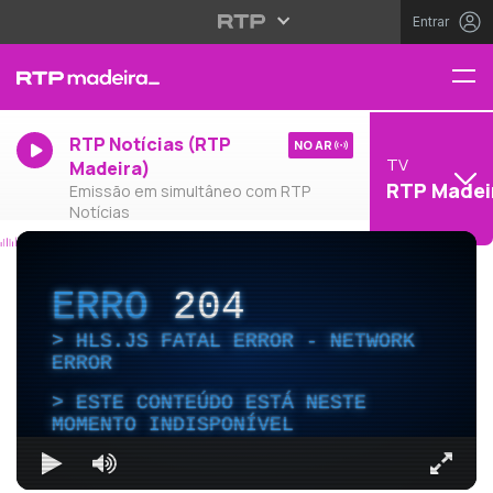
Entrar
RTP Notícias (RTP
NO AR
TV
Madeira)
RTP Madei
Emissão em simultâneo com RTP
Notícias
ERRO
204
HLS.JS FATAL ERROR - NETWORK
ERROR
ESTE CONTEÚDO ESTÁ NESTE
MOMENTO INDISPONÍVEL