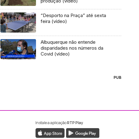
produção (vídeo)
“Desporto na Praça” até sexta
feira (vídeo)
Albuquerque não entende
disparidades nos números da
Covid (vídeo)
PUB
Instale a aplicação
RTP Play
ebook da RTP Madeira
nstagram da RTP Madeira