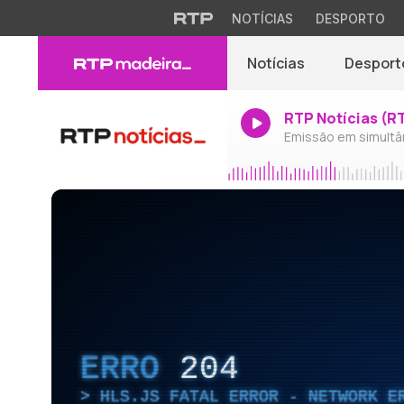
NOTÍCIAS
DESPORTO
Notícias
Desport
RTP Notícias (R
Emissão em simultâ
ERRO
204
HLS.JS FATAL ERROR - NETWORK E