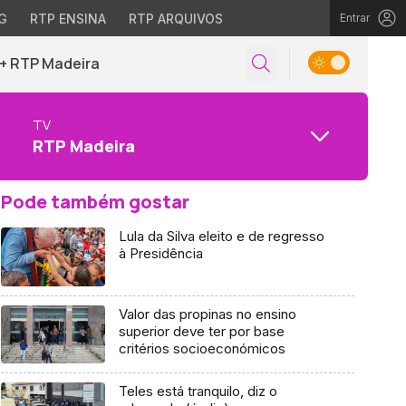
G
RTP ENSINA
RTP ARQUIVOS
Entrar
+ RTP Madeira
TV
RTP Madeira
Pode também gostar
Lula da Silva eleito e de regresso
à Presidência
Valor das propinas no ensino
superior deve ter por base
critérios socioeconómicos
Teles está tranquilo, diz o