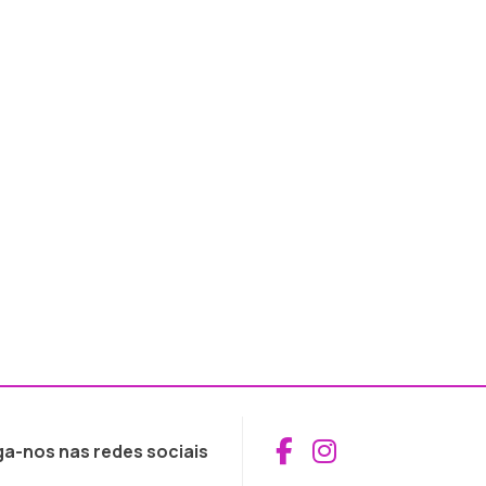
Aceder ao Fac
Aceder ao I
ga-nos nas redes sociais