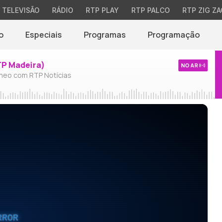
TELEVISÃO
RÁDIO
RTP PLAY
RTP PALCO
RTP ZIG ZA
o
Especiais
Programas
Programação
TP Madeira)
NO AR
neo com RTP Notícias
RROR