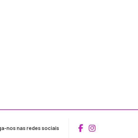
Aceder ao Fac
Aceder ao I
ga-nos nas redes sociais