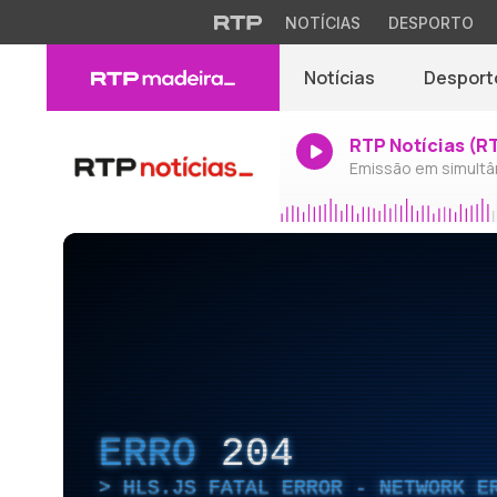
NOTÍCIAS
DESPORTO
Notícias
Desport
RTP Notícias (R
Emissão em simultâ
ERRO
204
HLS.JS FATAL ERROR - NETWORK E