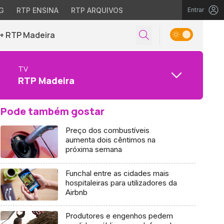
G
RTP ENSINA
RTP ARQUIVOS
Entrar
+ RTP Madeira
TV
RTP Madeira
Pode também gostar
Preço dos combustíveis
aumenta dois cêntimos na
próxima semana
Funchal entre as cidades mais
hospitaleiras para utilizadores da
Airbnb
Produtores e engenhos pedem