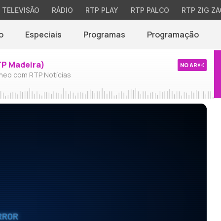
TELEVISÃO
RÁDIO
RTP PLAY
RTP PALCO
RTP ZIG ZA
o
Especiais
Programas
Programação
TP Madeira)
NO AR
neo com RTP Notícias
RROR