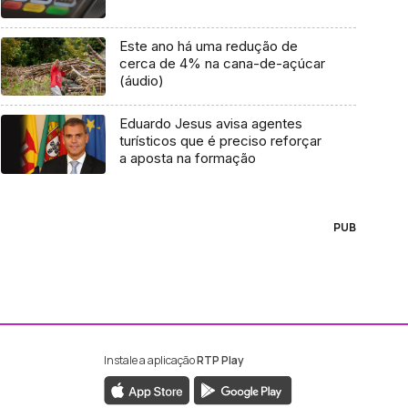
Este ano há uma redução de
cerca de 4% na cana-de-açúcar
(áudio)
Eduardo Jesus avisa agentes
turísticos que é preciso reforçar
a aposta na formação
PUB
Instale a aplicação
RTP Play
ebook da RTP Madeira
nstagram da RTP Madeira