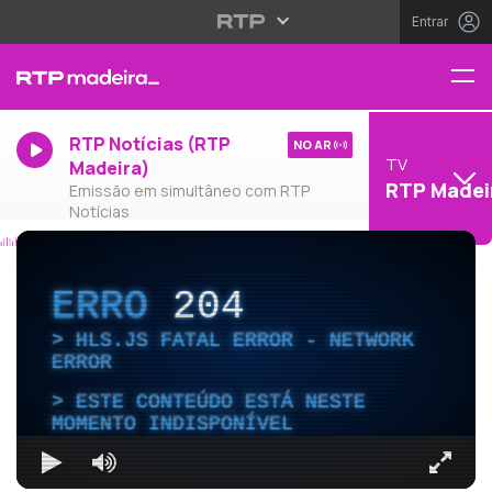
Entrar
RTP Notícias (RTP
NO AR
TV
Madeira)
RTP Madei
Emissão em simultâneo com RTP
Notícias
ERRO
204
HLS.JS FATAL ERROR - NETWORK
ERROR
ESTE CONTEÚDO ESTÁ NESTE
MOMENTO INDISPONÍVEL