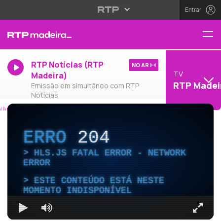
Entrar
RTP Notícias (RTP
NO AR
TV
Madeira)
RTP Madei
Emissão em simultâneo com RTP
Notícias
ERRO
204
HLS.JS FATAL ERROR - NETWORK
ERROR
ESTE CONTEÚDO ESTÁ NESTE
MOMENTO INDISPONÍVEL