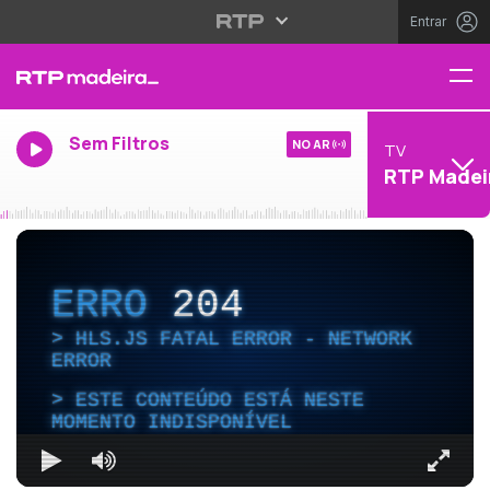
Entrar
Sem Filtros
NO AR
TV
RTP Madei
ERRO
204
HLS.JS FATAL ERROR - NETWORK
ERROR
ESTE CONTEÚDO ESTÁ NESTE
MOMENTO INDISPONÍVEL