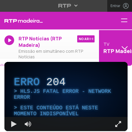
Entrar
RTP Notícias (RTP
NO AR
TV
Madeira)
RTP Madei
Emissão em simultâneo com RTP
Notícias
ERRO
204
HLS.JS FATAL ERROR - NETWORK
ERROR
ESTE CONTEÚDO ESTÁ NESTE
MOMENTO INDISPONÍVEL